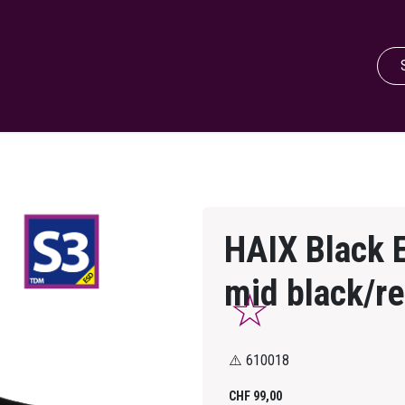
HAIX Black E
mid black/r
⚠️ 610018
CHF
99,00