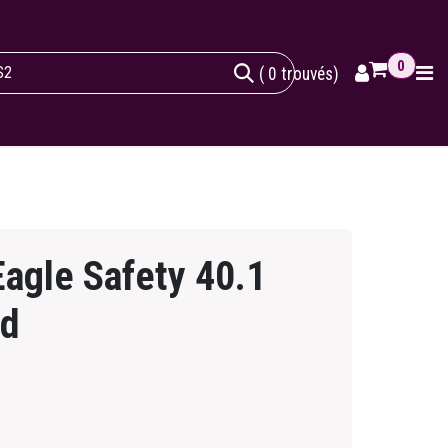
0
( 0 trouvés)
agle Safety 40.1
ed