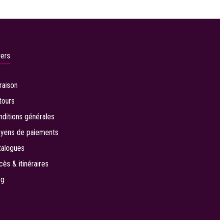
vers
vraison
tours
nditions générales
yens de paiements
talogues
cès & itinéraires
og