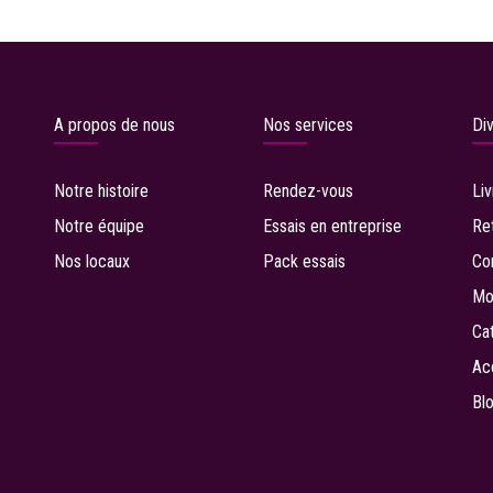
A propos de nous
Nos services
Di
Notre histoire
Rendez-vous
Li
Notre équipe
Essais en entreprise
R
e
Nos locaux
P
ack essais
Co
Mo
C
a
A
c
B
l