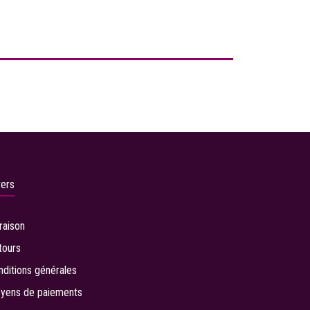
vers
vraison
tours
nditions générales
yens de paiements