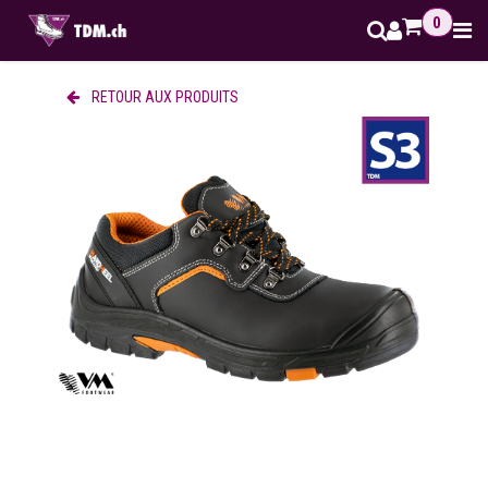
Se rendre au contenu
0
RETOUR AUX PRODUITS