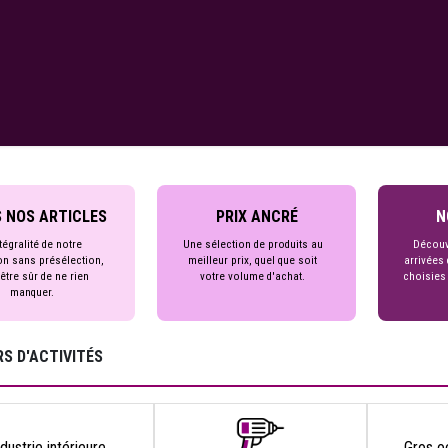
 NOS ARTICLES
PRIX ANCRÉ
N
tégralité de notre
Une sélection de produits au
Découv
on sans présélection,
meilleur prix, quel que soit
arrivées 
être sûr de ne rien
votre volume d'achat.
choisies
manquer.
S D'ACTIVITÉS
ndustrie intérieure
Gros o