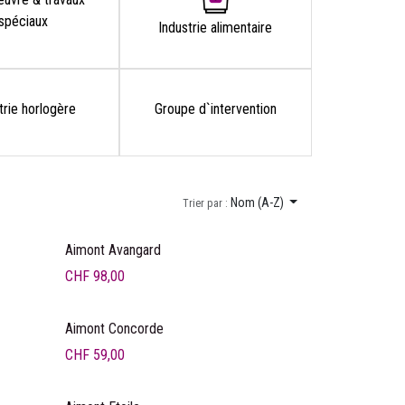
spéciaux
Industrie alimentaire
trie horlogère
Groupe d`intervention
Nom (A-Z)
Trier par :
Aimont Avangard
CHF
98,00
Liquidation
Aimont Concorde
CHF
59,00