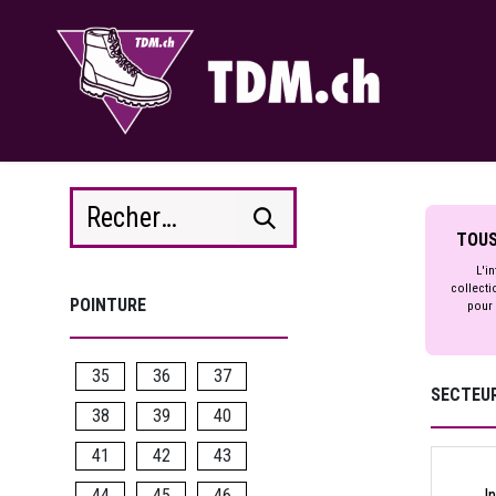
Se rendre au contenu
TOUS
L'in
collecti
POINTURE
pour 
35
36
37
SECTEUR
38
39
40
41
42
43
44
45
46
I