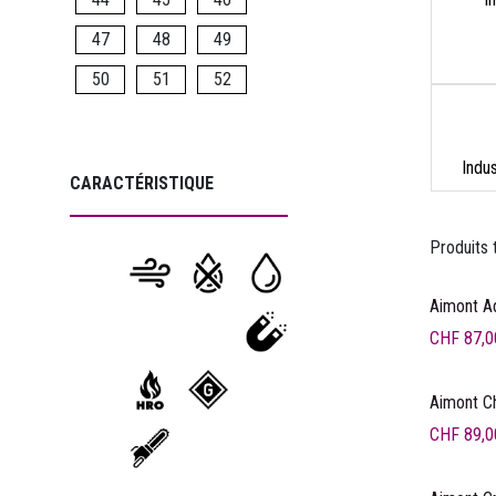
47
48
49
50
51
52
Indu
CARACTÉRISTIQUE
Produits 
Aimont A
CHF
87,0
Aimont C
CHF
89,0