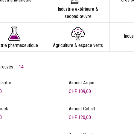
Industrie extérieure &
second œuvre
Indus
strie pharmaceutique
Agriculture & espace verts
trouvés :
14
daptor
Aimont Argon
0
CHF
109,00
heck
Aimont Cobalt
0
CHF
120,00