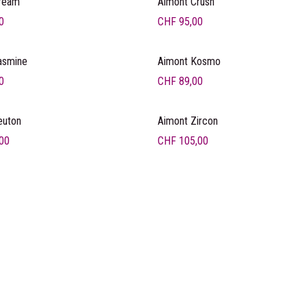
ream
Aimont Crush
0
CHF
95,00
asmine
Aimont Kosmo
0
CHF
89,00
euton
Aimont Zircon
00
CHF
105,00