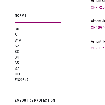
Aimont C
CHF
72,0
NORME
Aimont J
CHF
89,0
SB
S1
S1P
Aimont T
S2
CHF
117,
S3
S4
S5
S7
HI3
EN20347
EMBOUT DE PROTECTION