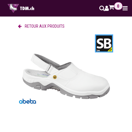
Se rendre au contenu
0
RETOUR AUX PRODUITS