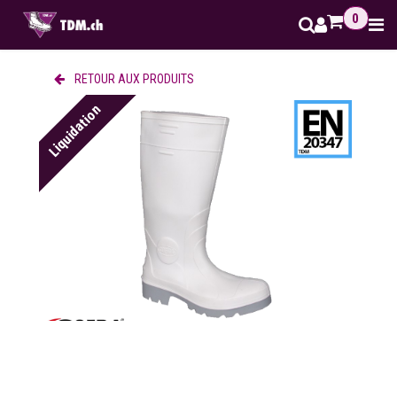
Se rendre au contenu
0
RETOUR AUX PRODUITS
Liquidation