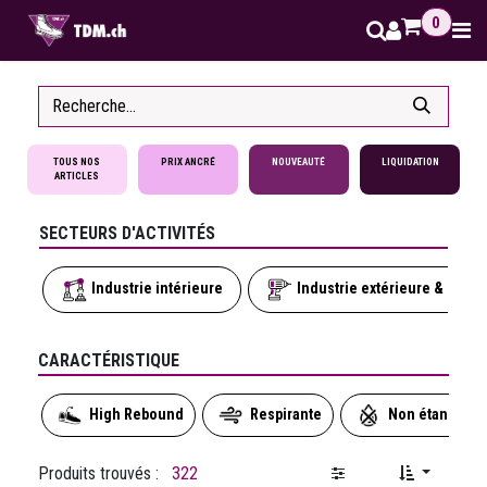
Se rendre au contenu
0
TOUS NOS
PRIX ANCRÉ
NOUVEAUTÉ
LIQUIDATION
ARTICLES
SECTEURS D'ACTIVITÉS
Industrie intérieure
Industrie extérieure & seco
CARACTÉRISTIQUE
High Rebound
Respirante
Non étanche
Produits trouvés :
322