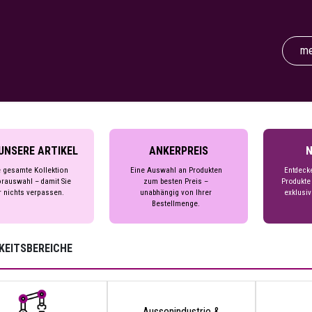
UNSERE ARTIKEL
ANKERPREIS
N
 gesamte Kollektion
Eine Auswahl an Produkten
Entdeck
rauswahl – damit Sie
zum besten Preis –
Produkte
r nichts verpassen.
unabhängig von Ihrer
exklusiv
Bestellmenge.
KEITSBEREICHE
Aussenindustrie &