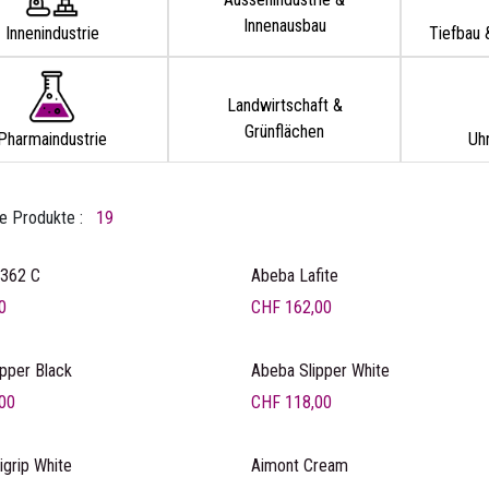
Innenausbau
Innenindustrie
Tiefbau 
Landwirtschaft &
Grünflächen
Pharmaindustrie
Uhr
e Produkte :
19
rätig
362 C
Abeba Lafite
0
CHF
162,00
pper Black
Abeba Slipper White
00
CHF
118,00
grip White
Aimont Cream