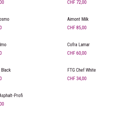
00
CHF
72,00
Kosmo
Aimont Milk
0
CHF
85,00
dmo
Cofra Lamar
0
CHF
60,00
eis
Ankerpreis
 Black
FTG Chef White
0
CHF
34,00
sphalt-Profi
00