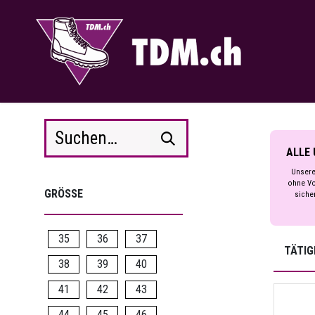
Zum Inhalt springen
ALLE 
Unsere
ohne Vo
GRÖSSE
siche
35
36
37
TÄTIG
38
39
40
41
42
43
44
45
46