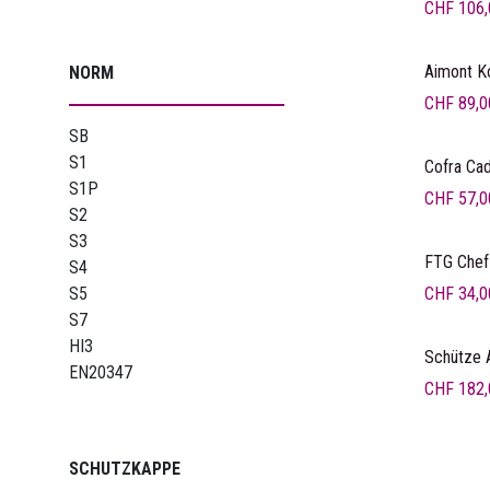
CHF
106,
Aimont 
NORM
CHF
89,0
SB
S1
Cofra Ca
S1P
CHF
57,0
S2
S3
Ankerpr
FTG Chef
S4
CHF
34,0
S5
S7
HI3
Schütze A
EN20347
CHF
182,
SCHUTZKAPPE