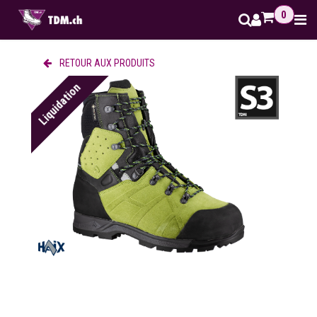
Se rendre au contenu
0
RETOUR AUX PRODUITS
Liquidation