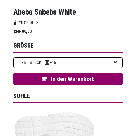
Abeba Sabeba White
🖥️ 7131030 S
CHF
99,00
GRÖSSE
35
STOCK
+15
In den Warenkorb
SOHLE