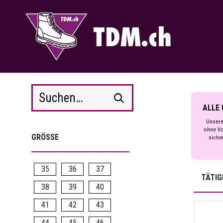
Zum Inhalt springen
ALLE 
Unsere
ohne Vo
GRÖSSE
siche
35
36
37
TÄTIG
38
39
40
41
42
43
44
45
46