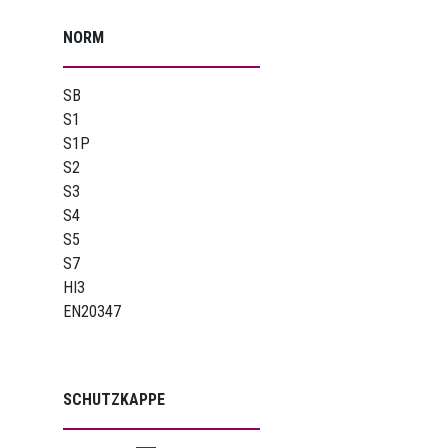
NORM
SB
S1
S1P
S2
S3
S4
S5
S7
HI3
EN20347
SCHUTZKAPPE