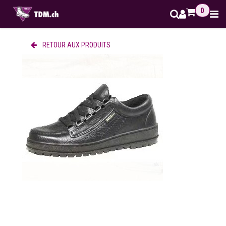
Se rendre au contenu
0
RETOUR AUX PRODUITS