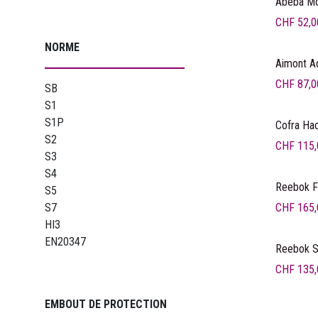
Abeba Mo
CHF
52,0
NORME
Aimont A
CHF
87,0
SB
S1
S1P
Nouvea
Cofra Ha
S2
CHF
115,
S3
S4
Nouvea
Reebok F
S5
CHF
165,
S7
HI3
EN20347
Reebok S
CHF
135,
EMBOUT DE PROTECTION