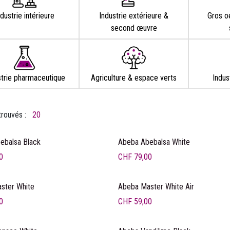
ndustrie intérieure
Industrie extérieure &
Gros o
second œuvre
strie pharmaceutique
Agriculture & espace verts
Indus
trouvés :
20
ebalsa Black
Abeba Abebalsa White
0
CHF
79,00
ré
Prix ancré
ster White
Abeba Master White Air
0
CHF
59,00