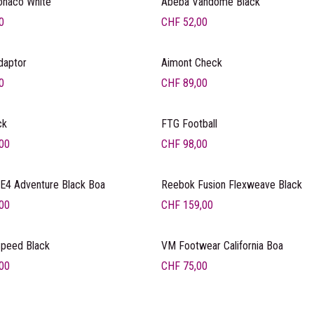
naco White
Abeba Vandôme Black
0
CHF
52,00
daptor
Aimont Check
0
CHF
89,00
u
ck
FTG Football
00
CHF
98,00
u
E4 Adventure Black Boa
Reebok Fusion Flexweave Black
00
CHF
159,00
Prix ancré
peed Black
VM Footwear California Boa
00
CHF
75,00