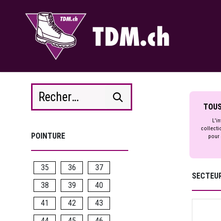
Se rendre au contenu
TOUS
L'in
collecti
POINTURE
pour 
35
36
37
SECTEUR
38
39
40
41
42
43
44
45
46