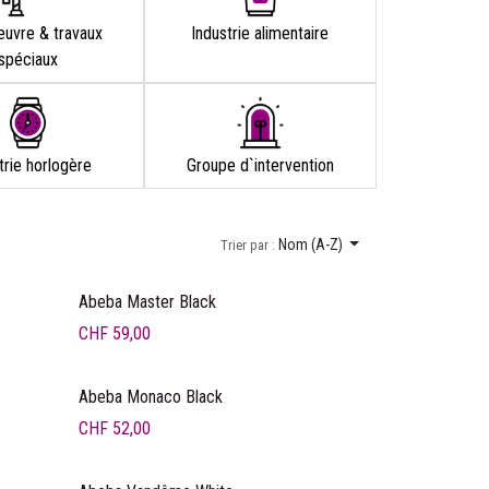
euvre & travaux
Industrie alimentaire
spéciaux
trie horlogère
Groupe d`intervention
Nom (A-Z)
Trier par :
Prix ancré
Abeba Master Black
CHF
59,00
Abeba Monaco Black
CHF
52,00