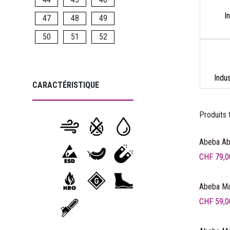
I
47
48
49
50
51
52
Indu
CARACTÉRISTIQUE
Produits 
Abeba Ab
CHF
79,0
Prix anc
Abeba Ma
CHF
59,0