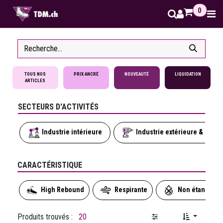
Se rendre au contenu
0
TOUS NOS
PRIX ANCRÉ
NOUVEAUTÉ
LIQUIDATION
ARTICLES
SECTEURS D'ACTIVITÉS
Industrie intérieure
Industrie extérieure & seco
CARACTÉRISTIQUE
High Rebound
Respirante
Non étanche
Produits trouvés :
20