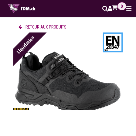
Se rendre au contenu
0
RETOUR AUX PRODUITS
Liquidation