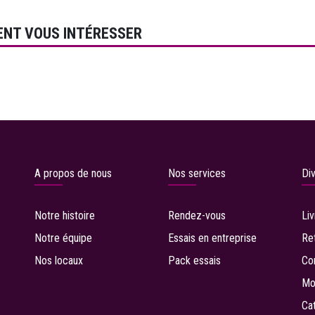
ENT VOUS INTÉRESSER
A propos de nous
Nos services
Di
Notre histoire
Rendez-vous
Li
Notre équipe
Essais en entreprise
R
e
Nos locaux
P
ack essais
Co
Mo
C
a