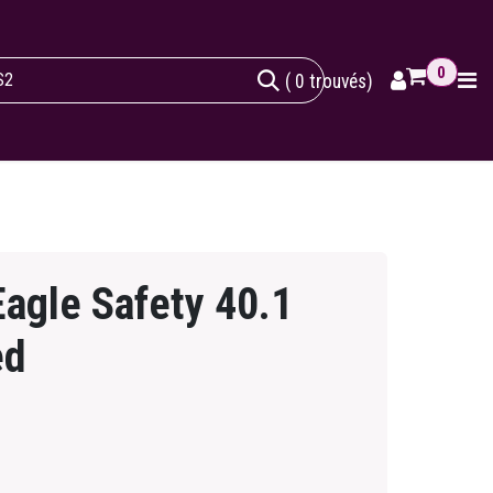
0
( 0 trouvés)
agle Safety 40.1
ed