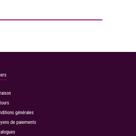
vers
vraison
tours
nditions générales
yens de paiements
talogues