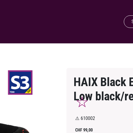
HAIX Black E
Low black/r
⚠️ 610002
CHF
99,00