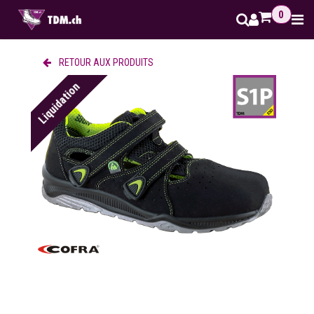
Se rendre au contenu
0
RETOUR AUX PRODUITS
Liquidation