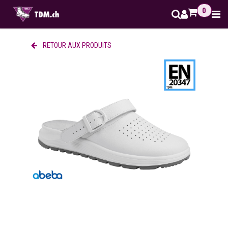
Se rendre au contenu
0
RETOUR AUX PRODUITS