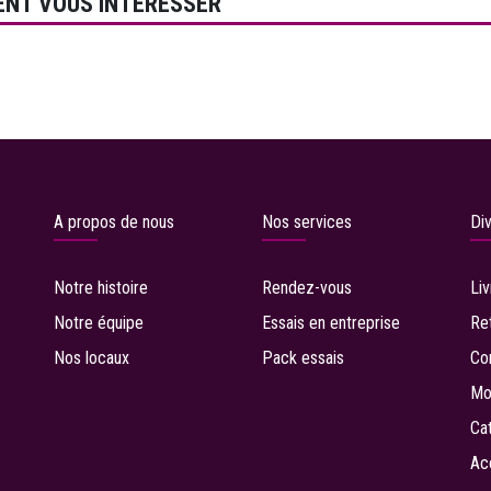
ENT VOUS INTÉRESSER
A propos de nous
Nos services
Di
Notre histoire
Rendez-vous
Li
Notre équipe
Essais en entreprise
R
e
Nos locaux
P
ack essais
Co
Mo
C
a
A
c