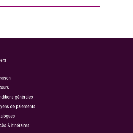
vers
vraison
tours
nditions générales
yens de paiements
talogues
cès & itinéraires