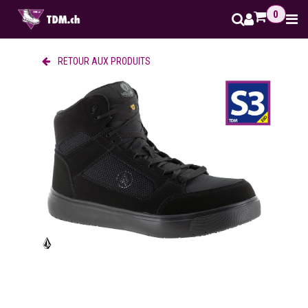
Se rendre au contenu
0
RETOUR AUX PRODUITS