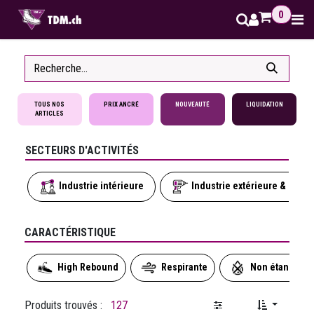
Se rendre au contenu
0
TOUS NOS
PRIX ANCRÉ
NOUVEAUTÉ
LIQUIDATION
ARTICLES
SECTEURS D'ACTIVITÉS
Industrie intérieure
Industrie extérieure & seco
CARACTÉRISTIQUE
High Rebound
Respirante
Non étanche
Produits trouvés :
127