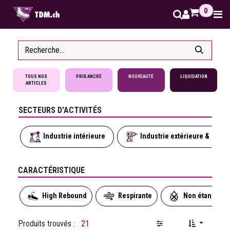
Se rendre au contenu
0
TOUS NOS
PRIX ANCRÉ
NOUVEAUTÉ
LIQUIDATION
ARTICLES
SECTEURS D'ACTIVITÉS
Industrie intérieure
Industrie extérieure & seco
CARACTÉRISTIQUE
High Rebound
Respirante
Non étanche
Produits trouvés :
21