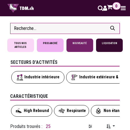
Se rendre au contenu
0
TOUS NOS
PRIX ANCRÉ
NOUVEAUTÉ
LIQUIDATION
ARTICLES
SECTEURS D'ACTIVITÉS
Industrie intérieure
Industrie extérieure & seco
CARACTÉRISTIQUE
High Rebound
Respirante
Non étanche
Produits trouvés :
25