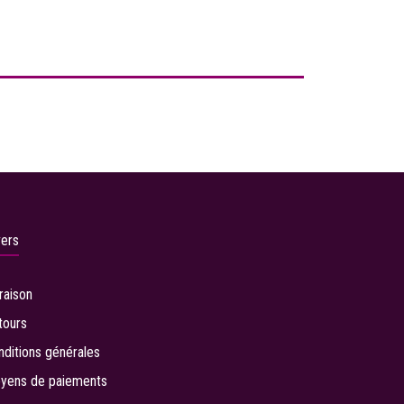
vers
vraison
tours
nditions générales
yens de paiements