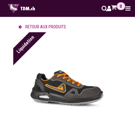
Se rendre au contenu
0
RETOUR AUX PRODUITS
Liquidation